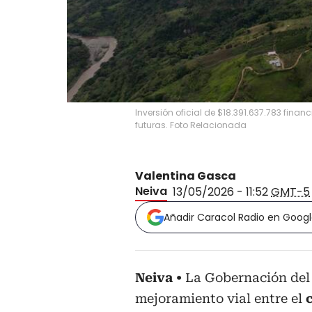
Inversión oficial de $18.391.637.783 fin
futuras. Foto Relacionada
Valentina Gasca
Neiva
13/05/2026 - 11:52
GMT-5
Añadir Caracol Radio en Goog
Neiva
La Gobernación del 
mejoramiento vial entre el