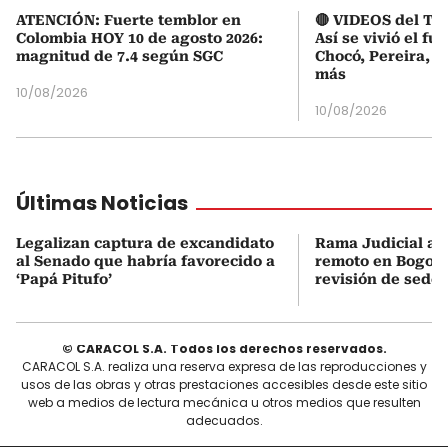
ATENCIÓN: Fuerte temblor en
🔴 VIDEOS del Te
Colombia HOY 10 de agosto 2026:
Así se vivió el fu
magnitud de 7.4 según SGC
Chocó, Pereira, C
más
10/08/2026
10/08/2026
Últimas Noticias
Legalizan captura de excandidato
Rama Judicial aut
al Senado que habría favorecido a
remoto en Bogotá
‘Papá Pitufo’
revisión de sedes
© CARACOL S.A. Todos los derechos reservados.
CARACOL S.A. realiza una reserva expresa de las reproducciones y
usos de las obras y otras prestaciones accesibles desde este sitio
web a medios de lectura mecánica u otros medios que resulten
adecuados.