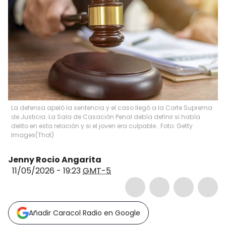
La defensa apeló la sentencia y el caso llegó a la Corte Suprema
de Justicia. La Sala de Casación Penal debía definir si había
delito en esta relación y si el joven era culpable.. Foto: Getty
Images
(
Thot
)
Jenny Rocio Angarita
11/05/2026 - 19:23
GMT-5
Añadir Caracol Radio en Google