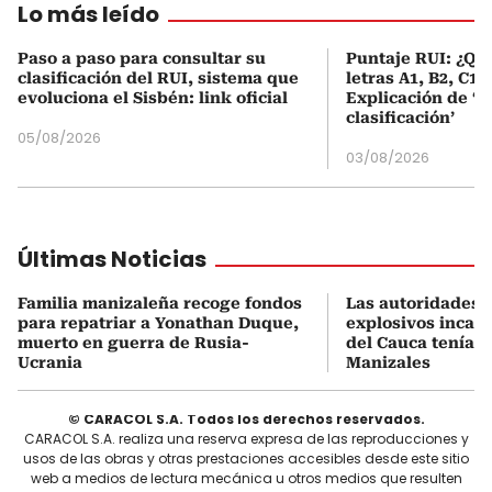
Lo más leído
Paso a paso para consultar su
Puntaje RUI: ¿Qué
clasificación del RUI, sistema que
letras A1, B2, C1 
evoluciona el Sisbén: link oficial
Explicación de ‘
clasificación’
05/08/2026
03/08/2026
Últimas Noticias
Familia manizaleña recoge fondos
Las autoridades 
para repatriar a Yonathan Duque,
explosivos incaut
muerto en guerra de Rusia-
del Cauca tenían
Ucrania
Manizales
© CARACOL S.A. Todos los derechos reservados.
CARACOL S.A. realiza una reserva expresa de las reproducciones y
usos de las obras y otras prestaciones accesibles desde este sitio
web a medios de lectura mecánica u otros medios que resulten