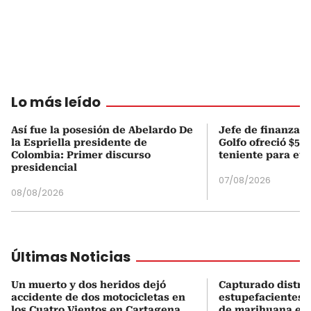
Lo más leído
Así fue la posesión de Abelardo De
Jefe de finanzas 
la Espriella presidente de
Golfo ofreció $50
Colombia: Primer discurso
teniente para evi
presidencial
07/08/2026
08/08/2026
Últimas Noticias
Un muerto y dos heridos dejó
Capturado distri
accidente de dos motocicletas en
estupefacientes 
los Cuatro Vientos en Cartagena
de marihuana en 