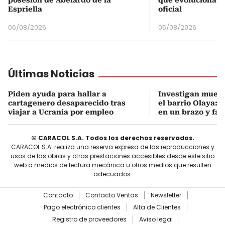
posesión de Abelardo de la
que evoluciona el
Espriella
oficial
06/08/2026
05/08/2026
Últimas Noticias
Piden ayuda para hallar a
Investigan muert
cartagenero desaparecido tras
el barrio Olaya: 
viajar a Ucrania por empleo
en un brazo y fal
© CARACOL S.A. Todos los derechos reservados.
CARACOL S.A. realiza una reserva expresa de las reproducciones y
usos de las obras y otras prestaciones accesibles desde este sitio
web a medios de lectura mecánica u otros medios que resulten
adecuados.
Contacto
Contacto Ventas
Newsletter
Pago electrónico clientes
Alta de Clientes
Registro de proveedores
Aviso legal