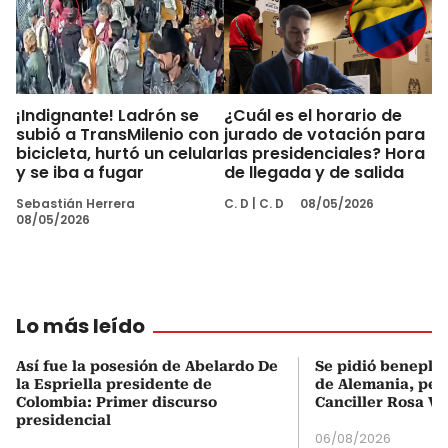
¡Indignante! Ladrón se
¿Cuál es el horario de
subió a TransMilenio con
jurado de votación para
bicicleta, hurtó un celular
las presidenciales? Hora
y se iba a fugar
de llegada y de salida
Sebastián Herrera
C. D
|
C. D
08/05/2026
08/05/2026
Lo más leído
Así fue la posesión de Abelardo De
Se pidió beneplá
la Espriella presidente de
de Alemania, pero
Colombia: Primer discurso
Canciller Rosa Vi
presidencial
06/08/2026