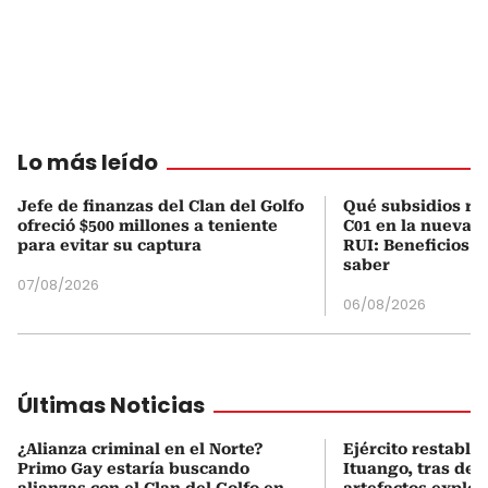
Lo más leído
Jefe de finanzas del Clan del Golfo
Qué subsidios rec
ofreció $500 millones a teniente
C01 en la nueva c
para evitar su captura
RUI: Beneficios y
saber
07/08/2026
06/08/2026
Últimas Noticias
¿Alianza criminal en el Norte?
Ejército restable
Primo Gay estaría buscando
Ituango, tras des
alianzas con el Clan del Golfo en
artefactos explos