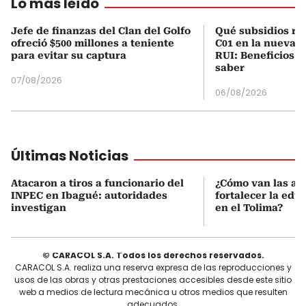
Lo más leído
Jefe de finanzas del Clan del Golfo
Qué subsidios rec
ofreció $500 millones a teniente
C01 en la nueva c
para evitar su captura
RUI: Beneficios y
saber
07/08/2026
06/08/2026
Últimas Noticias
Atacaron a tiros a funcionario del
¿Cómo van las ac
INPEC en Ibagué: autoridades
fortalecer la edu
investigan
en el Tolima?
© CARACOL S.A. Todos los derechos reservados.
CARACOL S.A. realiza una reserva expresa de las reproducciones y
usos de las obras y otras prestaciones accesibles desde este sitio
web a medios de lectura mecánica u otros medios que resulten
adecuados.