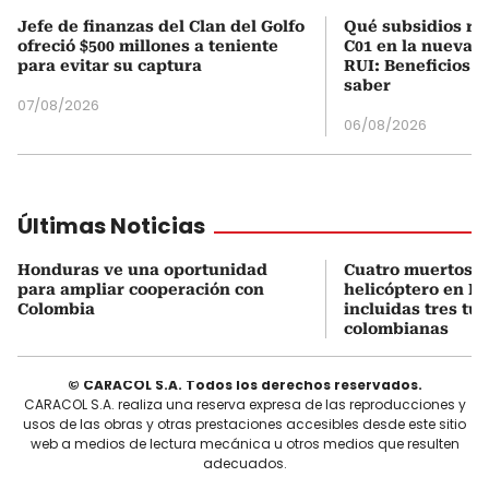
Jefe de finanzas del Clan del Golfo
Qué subsidios rec
ofreció $500 millones a teniente
C01 en la nueva c
para evitar su captura
RUI: Beneficios y
saber
07/08/2026
06/08/2026
Últimas Noticias
Honduras ve una oportunidad
Cuatro muertos e
para ampliar cooperación con
helicóptero en Ri
Colombia
incluidas tres tur
colombianas
© CARACOL S.A. Todos los derechos reservados.
CARACOL S.A. realiza una reserva expresa de las reproducciones y
usos de las obras y otras prestaciones accesibles desde este sitio
web a medios de lectura mecánica u otros medios que resulten
adecuados.