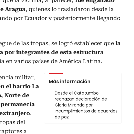
que la víctima, al parecer,
fue engañado
de Aragua
, quienes lo trasladaron desde la
sando por Ecuador y posteriormente llegando
egue de las tropas, se logró establecer que
la
a por integrantes de esta estructura
ia en varios países de América Latina.
ncia militar,
Más información
n el barrio La
Desde el Catatumbo
o, Norte de
rechazan declaración de
e permanecía
Gloria Miranda por
incumplimientos de acuerdos
extranjero
.
de paz
tropas del
captores a