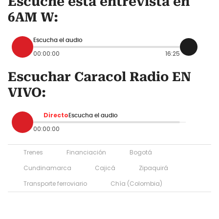
Escuche esta entrevista en
6AM W:
Escucha el audio
00:00:00
16:25
Escuchar Caracol Radio EN
VIVO:
Directo
Escucha el audio
00:00:00
Trenes
Financiación
Bogotá
Cundinamarca
Cajicá
Zipaquirá
Transporte ferroviario
Chía (Colombia)