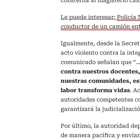
consterna al magisterio cal
Le puede interesar:
Policía 
conductor de un camión ent
Igualmente, desde la Secret
acto violento contra la int
comunicado señalan que “..
contra nuestros docentes,
nuestras comunidades, es
labor transforma vidas
. A
autoridades competentes con
garantizará la judicializaci
Por último, la autoridad dep
de manera pacífica y envían