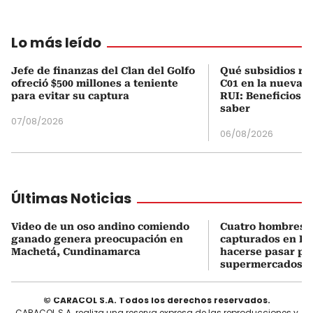
Lo más leído
Jefe de finanzas del Clan del Golfo
Qué subsidios rec
ofreció $500 millones a teniente
C01 en la nueva c
para evitar su captura
RUI: Beneficios y
saber
07/08/2026
06/08/2026
Últimas Noticias
Video de un oso andino comiendo
Cuatro hombres 
ganado genera preocupación en
capturados en Bo
Machetá, Cundinamarca
hacerse pasar po
supermercados
© CARACOL S.A. Todos los derechos reservados.
CARACOL S.A. realiza una reserva expresa de las reproducciones y