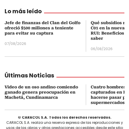
Lo más leído
Jefe de finanzas del Clan del Golfo
Qué subsidios rec
ofreció $500 millones a teniente
C01 en la nueva c
para evitar su captura
RUI: Beneficios y
saber
07/08/2026
06/08/2026
Últimas Noticias
Video de un oso andino comiendo
Cuatro hombres 
ganado genera preocupación en
capturados en Bo
Machetá, Cundinamarca
hacerse pasar po
supermercados
© CARACOL S.A. Todos los derechos reservados.
CARACOL S.A. realiza una reserva expresa de las reproducciones y
usos de las obras y otras prestaciones accesibles desde este sitio