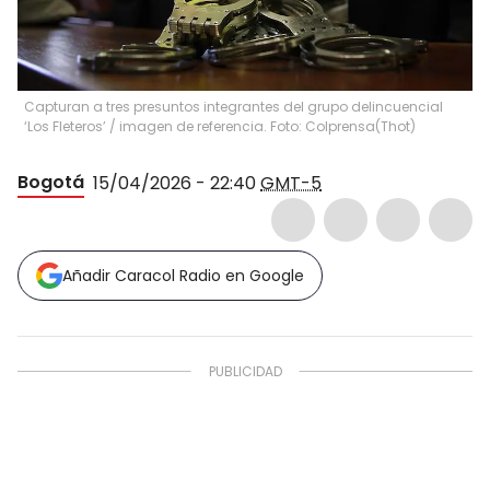
Capturan a tres presuntos integrantes del grupo delincuencial
‘Los Fleteros’ / imagen de referencia. Foto: Colprensa
(
Thot
)
Bogotá
15/04/2026 - 22:40
GMT-5
Añadir Caracol Radio en Google