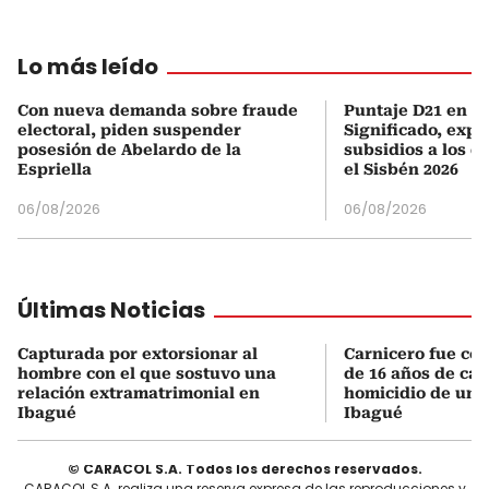
Lo más leído
Con nueva demanda sobre fraude
Puntaje D21 en el
electoral, piden suspender
Significado, expl
posesión de Abelardo de la
subsidios a los q
Espriella
el Sisbén 2026
06/08/2026
06/08/2026
Últimas Noticias
Capturada por extorsionar al
Carnicero fue co
hombre con el que sostuvo una
de 16 años de cár
relación extramatrimonial en
homicidio de un
Ibagué
Ibagué
© CARACOL S.A. Todos los derechos reservados.
CARACOL S.A. realiza una reserva expresa de las reproducciones y