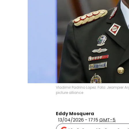
Vladimir Padrino Lopez. Foto: Jeampier A
picture alliance
Eddy Mosquera
13/04/2026 - 17:15
GMT-5