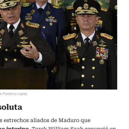
r Padrino Lopez.
soluta
os estrechos aliados de Maduro que
o interino.
Tarek William Saab renunció en