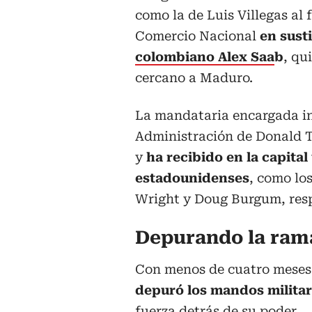
como la de Luis Villegas al 
Comercio Nacional
en sust
colombiano Alex Saa
b
, qu
cercano a Maduro.
La mandataria encargada in
Administración de Donald T
y
ha recibido en la capital
estadounidenses
, como los
Wright y Doug Burgum, res
Depurando la rama
Con menos de cuatro meses 
depuró los mandos milita
fuerza detrás de su poder.