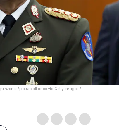
rguinzones/picture alliance via Getty Images
/