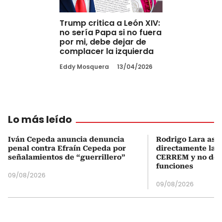
Trump critica a León XIV:
no sería Papa si no fuera
por mi, debe dejar de
complacer la izquierda
Eddy Mosquera
13/04/2026
Lo más leído
Iván Cepeda anuncia denuncia
Rodrigo Lara asu
penal contra Efraín Cepeda por
directamente la P
señalamientos de “guerrillero”
CERREM y no del
funciones
09/08/2026
09/08/2026