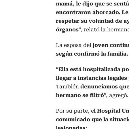
mamá, le dijo que se sent
encontraron ahorcado. Le
respetar su voluntad de a
órganos
”, relató la herman
La esposa del
joven contin
según confirmó la familia.
“
Ella está hospitalizada p
llegar a instancias legale
También
denunciamos que p
hermano se filtró
”, agregó.
Por su parte, e
l Hospital Un
comunicado que la situaci
lesionadas
: