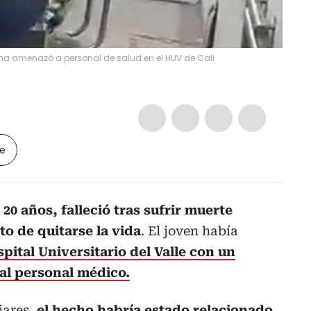
ha amenazó a personal de salud en el HUV de Cali
le
20 años, falleció tras sufrir muerte
to de quitarse la vida
. El joven había
spital Universitario del Valle con un
l personal médico.
iares,
el hecho habría estado relacionado