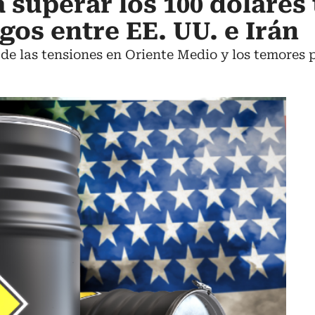
 superar los 100 dólares 
gos entre EE. UU. e Irán
de las tensiones en Oriente Medio y los temores p