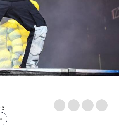
-5
le