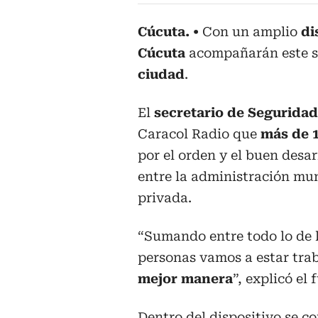
Cúcuta.
Con un amplio
di
Cúcuta
acompañarán este s
ciudad
.
El
secretario de Segurida
Caracol Radio que
más de 
por el orden y el buen desar
entre la administración muni
privada.
“Sumando entre todo lo de lo
personas vamos a estar tra
mejor
manera
”, explicó el 
Dentro del dispositivo se 