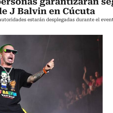
personas garantizarán s
de J Balvin en Cúcuta
y autoridades estarán desplegadas durante el event