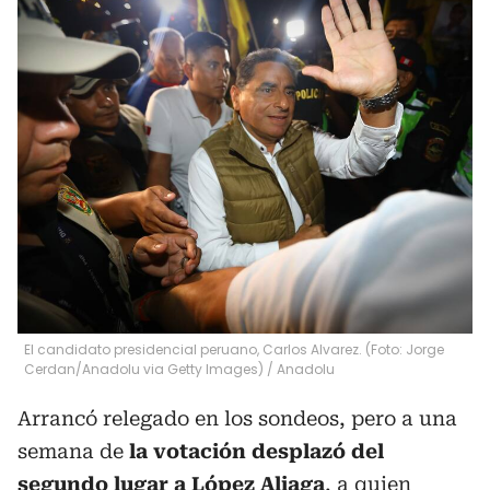
El candidato presidencial peruano, Carlos Alvarez. (Foto: Jorge
Cerdan/Anadolu via Getty Images)
/
Anadolu
Arrancó relegado en los sondeos, pero a una
semana de
la votación desplazó del
segundo lugar a López Aliaga
, a quien