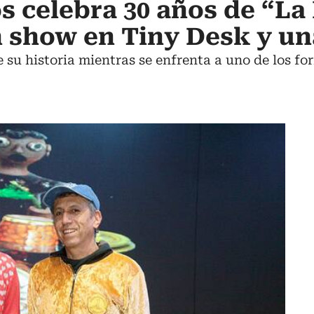
s celebra 30 años de “La
n show en Tiny Desk y un
su historia mientras se enfrenta a uno de los fo