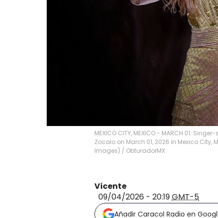
MEXICO CITY, MEXICO - MARCH 01: Singer-s
Zocalo on March 01, 2026 in Mexico City, 
Images)
/
ObturadorMX
Vicente
09/04/2026 - 20:19
GMT-5
Añadir Caracol Radio en Goog