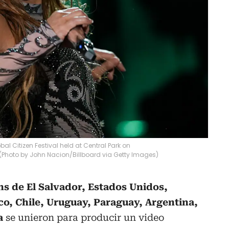
al Citizen Festival held at Central Park on
. (Photo by John Nacion/Billboard via Getty Images)
ns de El Salvador, Estados Unidos,
ico, Chile, Uruguay, Paraguay, Argentina,
a
se unieron para producir un video