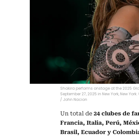
Shakira performs onstage at the 2025 Glob
September 27, 2025 in New York, New York
/
John Nacion
Un total de
24 clubes de fa
Francia, Italia, Perú, Méx
Brasil, Ecuador y Colombi