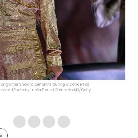
ongwriter Shakira performs during a concert at
Mexico. (Photo by Lucía Flores/ObturadorMX/Getty
le