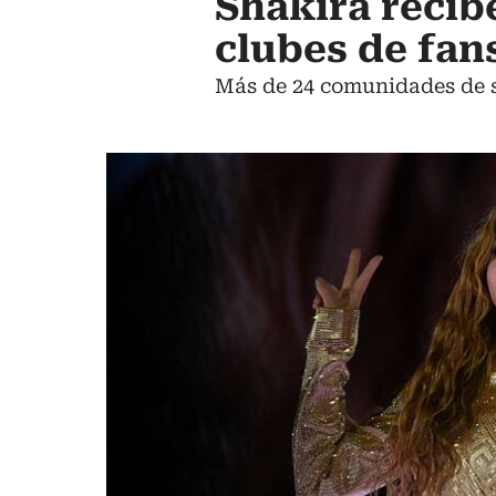
Shakira recib
clubes de fans
Más de 24 comunidades de s