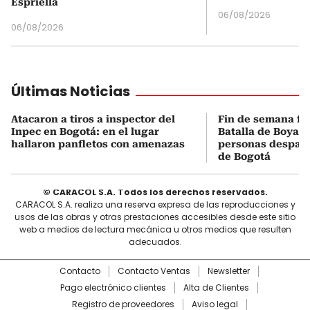
Espriella
06/08/2026
06/08/2026
Últimas Noticias
Atacaron a tiros a inspector del
Fin de semana fes
Inpec en Bogotá: en el lugar
Batalla de Boyacá
hallaron panfletos con amenazas
personas despach
de Bogotá
© CARACOL S.A. Todos los derechos reservados.
CARACOL S.A. realiza una reserva expresa de las reproducciones y
usos de las obras y otras prestaciones accesibles desde este sitio
web a medios de lectura mecánica u otros medios que resulten
adecuados.
Contacto
Contacto Ventas
Newsletter
Pago electrónico clientes
Alta de Clientes
Registro de proveedores
Aviso legal