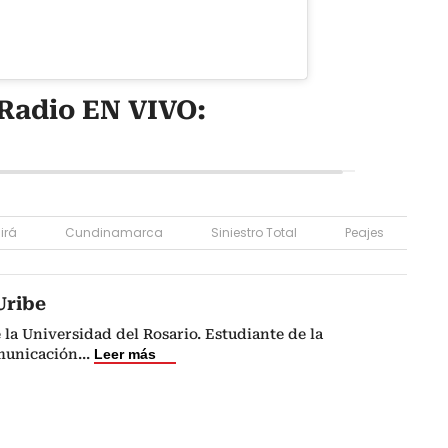
Radio EN VIVO:
irá
Cundinamarca
Siniestro Total
Peajes
Uribe
 la Universidad del Rosario. Estudiante de la
municación
...
Leer más