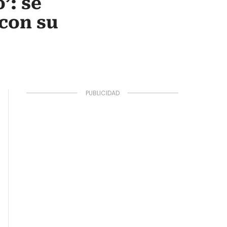
’: se
 con su