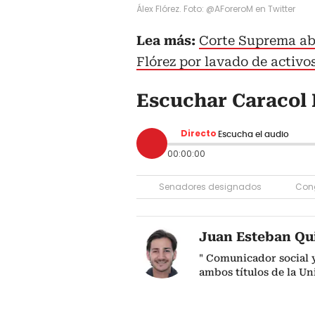
Álex Flórez. Foto: @AForeroM en Twitter
Lea más:
Corte Suprema abr
Flórez por lavado de activo
Escuchar Caracol 
Directo
Escucha el audio
00:00:00
Senadores designados
Cong
Juan Esteban Qu
" Comunicador social y
ambos títulos de la Un