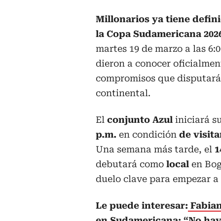
Millonarios ya tiene defin
la Copa Sudamericana 202
martes 19 de marzo a las 6:0
dieron a conocer oficialmen
compromisos que disputará 
continental.
El
conjunto Azul
iniciará s
p.m.
en condición
de visit
Una semana más tarde, el
1
debutará como
local
en Bog
duelo clave para empezar a 
Le puede interesar:
Fabian 
en Sudamericana: “No hay