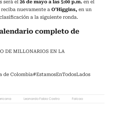
s será el
26 de mayo a las 5:00 p.m.
en el
reciba nuevamente a
O’Higgins,
en un
clasificación a la siguiente ronda.
calendario completo de
 DE MILLONARIOS EN LA
ra de Colombia
#EstamosEnTodosLados
ricana
Leonardo Fabio Castro
Falcao