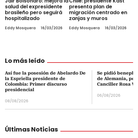
Jair Bolsonaro: mejora la
Chile: presidente Kast
salud del expresidente
presenta plan de
brasileño pero seguirá
migración centrado en
hospitalizado
zanjas y muros
Eddy Mosquera
16/03/2026
Eddy Mosquera
16/03/2026
Lo más leído
Así fue la posesión de Abelardo De
Se pidió beneplá
la Espriella presidente de
de Alemania, pero
Colombia: Primer discurso
Canciller Rosa Vi
presidencial
06/08/2026
08/08/2026
Últimas Noticias