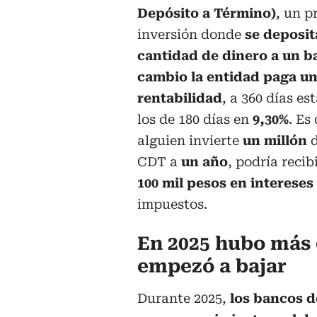
Depósito a Término)
, un p
inversión donde
se deposit
cantidad de dinero a un b
cambio la entidad paga u
rentabilidad
, a 360 días es
los de 180 días en
9,30%
. Es 
alguien invierte
un millón
CDT a
un año
, podría reci
100 mil pesos en intereses
impuestos.
En 2025 hubo más c
empezó a bajar
Durante 2025,
los bancos d