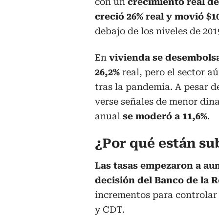
con un
crecimiento real de
creció 26% real y movió $1
debajo de los niveles de 201
En
vivienda se desembolsa
26,2%
real, pero el sector a
tras la pandemia. A pesar d
verse señales de menor di
anual
se moderó a 11,6%
.
¿Por qué están su
Las tasas empezaron a aum
decisión del Banco de la 
incrementos para controlar l
y CDT.