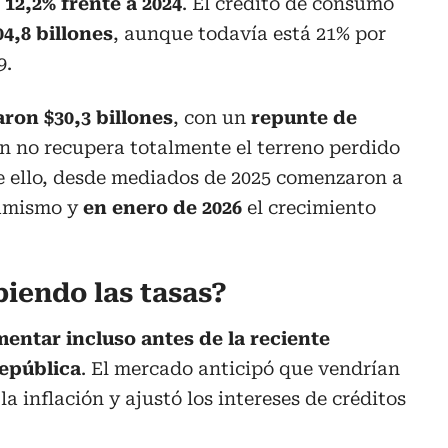
 12,2% frente a 2024
. El crédito de consumo
04,8 billones
, aunque todavía está 21% por
9.
ron $30,3 billones
, con un
repunte de
ún no recupera totalmente el terreno perdido
e ello, desde mediados de 2025 comenzaron a
namismo y
en enero de 2026
el crecimiento
biendo las tasas?
entar incluso antes de la reciente
República
. El mercado anticipó que vendrían
a inflación y ajustó los intereses de créditos