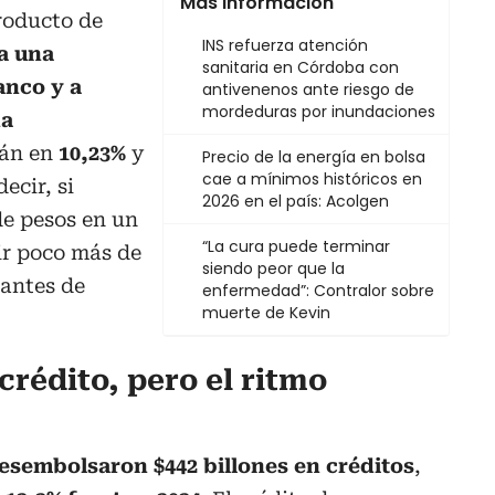
Más información
roducto de
INS refuerza atención
a una
sanitaria en Córdoba con
anco y a
antivenenos ante riesgo de
mordeduras por inundaciones
na
tán en
10,23%
y
Precio de la energía en bolsa
cae a mínimos históricos en
decir, si
2026 en el país: Acolgen
de pesos en un
“La cura puede terminar
bir poco más de
siendo peor que la
antes de
enfermedad”: Contralor sobre
muerte de Kevin
rédito, pero el ritmo
esembolsaron $442 billones en créditos
,