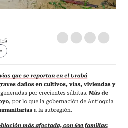
T-5
le
uvias que se reportan en el Urabá
raves daños en cultivos, vías, viviendas y
generadas por crecientes súbitas.
Más de
oyo
, por lo que la gobernación de Antioquia
umanitarias
a la subregión.
oblación más afectada, con 600 familias
;