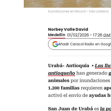
Inundaciones en Necoclí - foto cortesía
Norbey Valle David
Medellín
01/02/2026 - 17:26
GM
Añadir Caracol Radio en Goog
Urabá- Antioquia
Las ll
antioqueño
han generado
g
animales
por inundaciones 
1.200 familias
requieren
ap
activó el envío de
ayudas h
San Juan de Urabá
es
la p