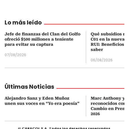
Lo más leído
Jefe de finanzas del Clan del Golfo
Qué subsidios rec
ofreció $500 millones a teniente
C01 en la nueva c
para evitar su captura
RUI: Beneficios y
saber
07/08/2026
06/08/2026
Últimas Noticias
Alejandro Sanz y Eden Muñoz
Marc Anthony y Y
unen sus voces en “Yo era poesía”
reconocidos com
Cambio en Premi
2026
© CARACOL S.A. Todos los derechos reservados.