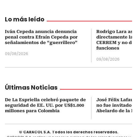
Lo más leído
Iván Cepeda anuncia denuncia
Rodrigo Lara asu
penal contra Efraín Cepeda por
directamente la P
señalamientos de “guerrillero”
CERREM y no del
funciones
09/08/2026
09/08/2026
Últimas Noticias
De La Espriella celebró paquete de
José Félix Lafaur
seguridad de EE. UU. por US$1.000
no fue invitado a
millones para Colombia
Abelardo de la Es
© CARACOL S.A. Todos los derechos reservados.