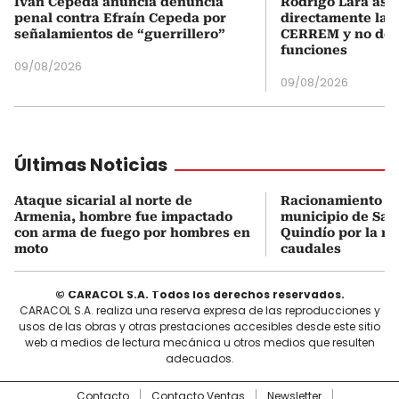
Iván Cepeda anuncia denuncia
Rodrigo Lara asu
penal contra Efraín Cepeda por
directamente la P
señalamientos de “guerrillero”
CERREM y no del
funciones
09/08/2026
09/08/2026
Últimas Noticias
Ataque sicarial al norte de
Racionamiento de
Armenia, hombre fue impactado
municipio de Sale
con arma de fuego por hombres en
Quindío por la re
moto
caudales
© CARACOL S.A. Todos los derechos reservados.
CARACOL S.A. realiza una reserva expresa de las reproducciones y
usos de las obras y otras prestaciones accesibles desde este sitio
web a medios de lectura mecánica u otros medios que resulten
adecuados.
Contacto
Contacto Ventas
Newsletter