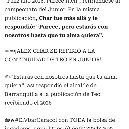
“Feliz año 2026. Parece fácil”, refiriéndose al
campeonato del Junior. En la misma
publicación,
Char fue más allá y le
respondió: “Parece, pero estarás con
nosotros hasta que tu alma quiera”.
👀🦈¡ALEX CHAR SE REFIRIÓ A LA
CONTINUIDAD DE TEO EN JUNIOR!
✍️“Estarás con nosotros hasta que tu alma
quiera”: así respondió el alcalde de
Barranquilla a la publicación de Teo
recibiendo el 2026
📻🔥
#ElVbarCaracol
con TODA la bolsa de
jugadores, aquí:
https://t.co/vQ29ybTzo9