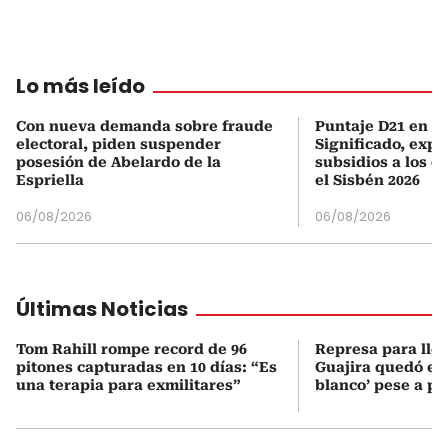
Lo más leído
Con nueva demanda sobre fraude
Puntaje D21 en el
electoral, piden suspender
Significado, expl
posesión de Abelardo de la
subsidios a los q
Espriella
el Sisbén 2026
06/08/2026
06/08/2026
Últimas Noticias
Tom Rahill rompe record de 96
Represa para lle
pitones capturadas en 10 días: “Es
Guajira quedó en 
una terapia para exmilitares”
blanco’ pese a p