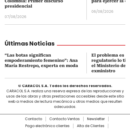
Colombia: Primer discurso
para ejercer la o
presidencial
06/08/2026
07/08/2026
Últimas Noticias
“Las botas significan
El problema es q
empoderamiento femenino”: Ana
regulatorio lo ti
María Restrepo, experta en moda
el Ministerio de 
exministro
© CARACOL S.A. Todos los derechos reservados.
CARACOL S.A. realiza una reserva expresa de las reproducciones y
usos de las obras y otras prestaciones accesibles desde este sitio
web a medios de lectura mecánica u otros medios que resulten
adecuados.
Contacto
Contacto Ventas
Newsletter
Pago electrónico clientes
Alta de Clientes