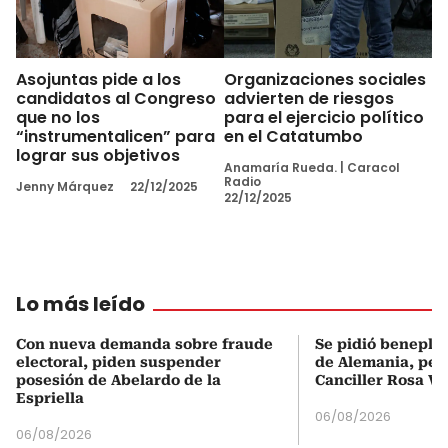
Asojuntas pide a los
Organizaciones sociales
candidatos al Congreso
advierten de riesgos
que no los
para el ejercicio político
“instrumentalicen” para
en el Catatumbo
lograr sus objetivos
Anamaría Rueda.
|
Caracol
Radio
Jenny Márquez
22/12/2025
22/12/2025
Lo más leído
Con nueva demanda sobre fraude
Se pidió beneplá
electoral, piden suspender
de Alemania, pero
posesión de Abelardo de la
Canciller Rosa Vi
Espriella
06/08/2026
06/08/2026