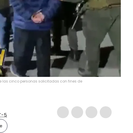
 las cinco personas solicitadas con fines de
T-5
le