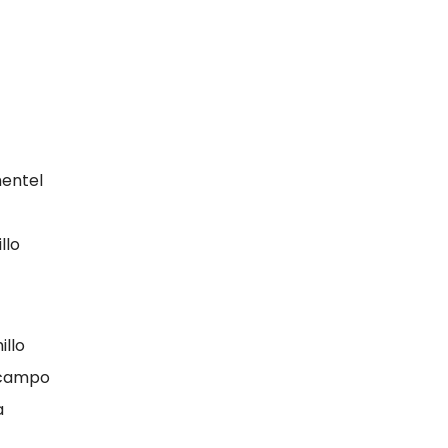
entel
llo
llo
Ocampo
a