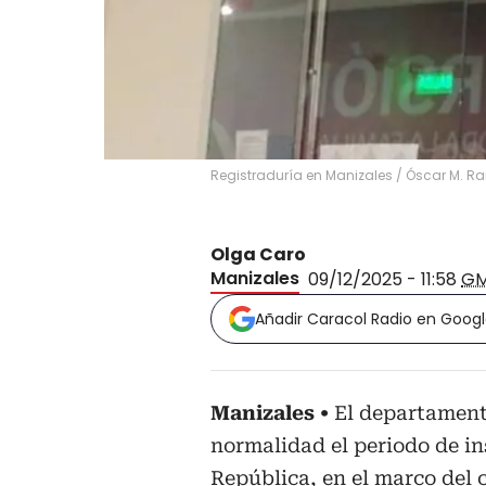
Registraduría en Manizales
/
Óscar M. Ra
Olga Caro
Manizales
09/12/2025 - 11:58
GM
Añadir Caracol Radio en Goog
Manizales
El departamento
normalidad el periodo de ins
República, en el marco del c