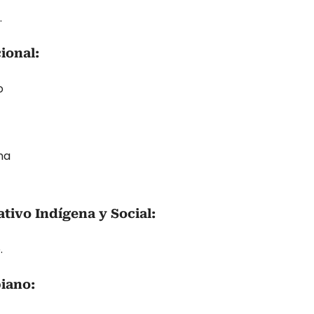
.
ional:
o
na
tivo Indígena y Social:
.
iano: