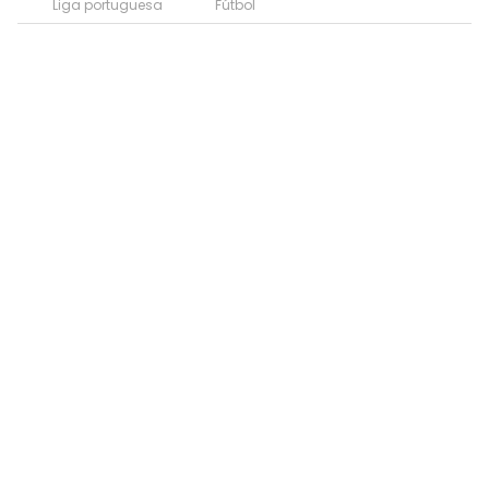
Liga portuguesa
Fútbol