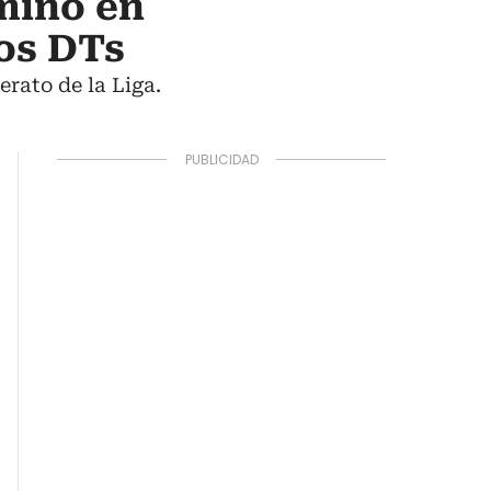
rminó en
los DTs
erato de la Liga.