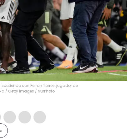
discutiendo con Ferran Torres, jugador de
ola / Getty Images
/
NurPhoto
le