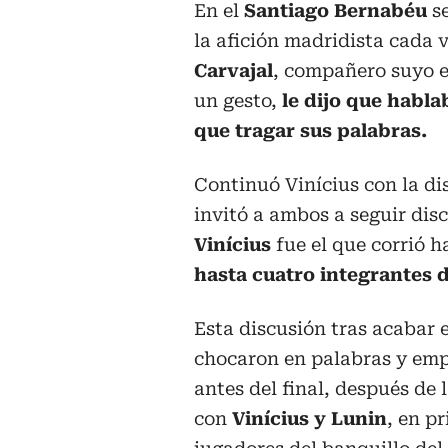
En el
Santiago Bernabéu
se
la afición madridista cada ve
Carvajal
, compañero suyo e
un gesto,
le dijo que habla
que tragar sus palabras.
Continuó
Vinícius con la d
invitó a ambos a seguir dis
Vinícius
fue el que corrió h
hasta cuatro integrantes d
Esta discusión tras acabar e
chocaron en palabras y empu
antes del final, después de 
con
Vinícius y Lunin
, en p