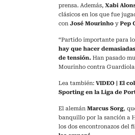
prensa. Además,
Xabi Alon
clásicos en los que fue jug
con
José Mourinho
y
Pep G
“Partido importante para lo
hay que hacer demasiadas
de tensión.
Han pasado much
Mourinho contra Guardiola 
Lea también:
VIDEO | El c
Sporting en la Liga de Por
El alemán
Marcus Sorg
, qu
banquillo por la sanción a 
los dos encontronazos del fi