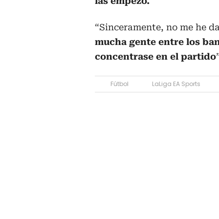
las empezó.
“Sinceramente, no me he d
mucha gente entre los ban
concentrase en el partido
Fútbol
LaLiga EA Sports