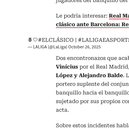
jugadores del banquillo del
Le podría interesar:
Real Ma
clásico ante Barcelona: R
🍍🤍
#ELCLÁSICO
|
#LALIGAEASPORT
— LALIGA (@LaLiga)
October 26, 2025
Dos encontronazos que acab
Vinícius
por el Real Madrid
López y Alejandro Balde
. 
portero suplente del conjun
banquillo hacia el banquillo
sujetado por sus propios com
acta.
Sobre estos incidentes habl