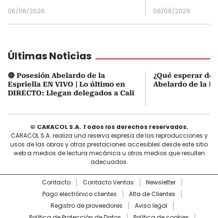
06/08/2026
06/08/2026
Últimas Noticias
🔴 Posesión Abelardo de la
¿Qué esperar de 
Espriella EN VIVO | Lo último en
Abelardo de la Es
DIRECTO: Llegan delegados a Cali
© CARACOL S.A. Todos los derechos reservados.
CARACOL S.A. realiza una reserva expresa de las reproducciones y
usos de las obras y otras prestaciones accesibles desde este sitio
web a medios de lectura mecánica u otros medios que resulten
adecuados.
Contacto
Contacto Ventas
Newsletter
Pago electrónico clientes
Alta de Clientes
Registro de proveedores
Aviso legal
Política de Protección de Datos
Política de cookies