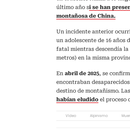
último año s
i se han prese
montañosa de China.
Un incidente anterior ocurr
un adolescente de 16 años 
fatal mientras descendía l
metros) en la misma provin
En
abril de 2025
, se confir
encontraban desaparecidos 
destino de montañismo. Las
habían eludido
el proceso d
Vídeo
Alpinismo
Muer