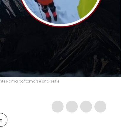
onte Nama por tomarse una selfie
le