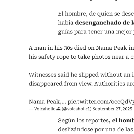
El hombre, de quien se des
había
desenganchado de la
guías para tener una mejor 
A man in his 30s died on Nama Peak in
his safety rope to take photos near a c
Witnesses said he slipped without an i
disappeared from view. Authorities are
Nama Peak,…
pic.twitter.com/oeeQdV
— Volcaholic 🌋 (@volcaholic1)
September 27, 2025
Según los reportes
, el hom
deslizándose por una de las 