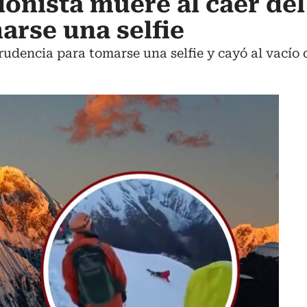
ionista muere al caer de
rse una selfie
udencia para tomarse una selfie y cayó al vacío 