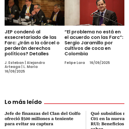
JEP condenó al
“El problema no está en
exsecretariado de las
el acuerdo con las Farc”:
Farc: ¿Irán a la cárcel o
Sergio Jaramillo por
perderán derechos
cultivos de coca en
políticos? Detalles
Colombia
J. Esteban
|
Alejandro
Felipe Lara
16/09/2025
Arteaga
|
L. María
16/09/2025
Lo más leído
Jefe de finanzas del Clan del Golfo
Qué subsidios rec
ofreció $500 millones a teniente
C01 en la nueva c
para evitar su captura
RUI: Beneficios y