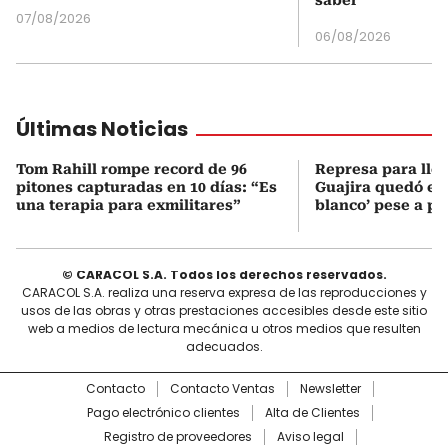
saber
07/08/2026
06/08/2026
Últimas Noticias
Tom Rahill rompe record de 96
Represa para lle
pitones capturadas en 10 días: “Es
Guajira quedó en 
una terapia para exmilitares”
blanco’ pese a p
© CARACOL S.A. Todos los derechos reservados.
CARACOL S.A. realiza una reserva expresa de las reproducciones y
usos de las obras y otras prestaciones accesibles desde este sitio
web a medios de lectura mecánica u otros medios que resulten
adecuados.
Contacto
Contacto Ventas
Newsletter
Pago electrónico clientes
Alta de Clientes
Registro de proveedores
Aviso legal