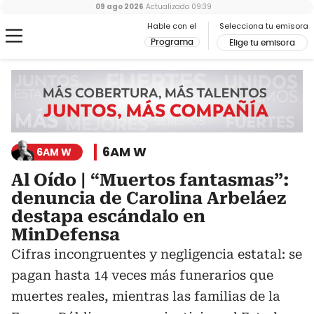
09 ago 2026
Actualizado
09:39
Hable con el
Selecciona tu emisora
Programa
Elige tu emisora
6AM W
6AM W
Al Oído | “Muertos fantasmas”:
denuncia de Carolina Arbeláez
destapa escándalo en
MinDefensa
Cifras incongruentes y negligencia estatal: se
pagan hasta 14 veces más funerarios que
muertes reales, mientras las familias de la