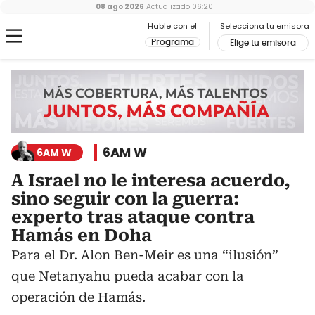
08 ago 2026
Actualizado
06:20
Hable con el
Selecciona tu emisora
Programa
Elige tu emisora
6AM W
6AM W
A Israel no le interesa acuerdo,
sino seguir con la guerra:
experto tras ataque contra
Hamás en Doha
Para el Dr. Alon Ben-Meir es una “ilusión”
que Netanyahu pueda acabar con la
operación de Hamás.