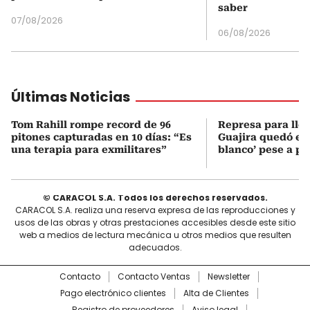
saber
07/08/2026
06/08/2026
Últimas Noticias
Tom Rahill rompe record de 96
Represa para lle
pitones capturadas en 10 días: “Es
Guajira quedó en 
una terapia para exmilitares”
blanco’ pese a p
© CARACOL S.A. Todos los derechos reservados.
CARACOL S.A. realiza una reserva expresa de las reproducciones y
usos de las obras y otras prestaciones accesibles desde este sitio
web a medios de lectura mecánica u otros medios que resulten
adecuados.
Contacto
Contacto Ventas
Newsletter
Pago electrónico clientes
Alta de Clientes
Registro de proveedores
Aviso legal