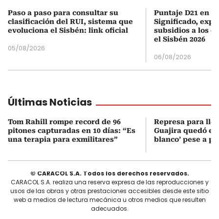
Paso a paso para consultar su
Puntaje D21 en el
clasificación del RUI, sistema que
Significado, expl
evoluciona el Sisbén: link oficial
subsidios a los q
el Sisbén 2026
05/08/2026
06/08/2026
Últimas Noticias
Tom Rahill rompe record de 96
Represa para lle
pitones capturadas en 10 días: “Es
Guajira quedó en 
una terapia para exmilitares”
blanco’ pese a p
© CARACOL S.A. Todos los derechos reservados.
CARACOL S.A. realiza una reserva expresa de las reproducciones y
usos de las obras y otras prestaciones accesibles desde este sitio
web a medios de lectura mecánica u otros medios que resulten
adecuados.