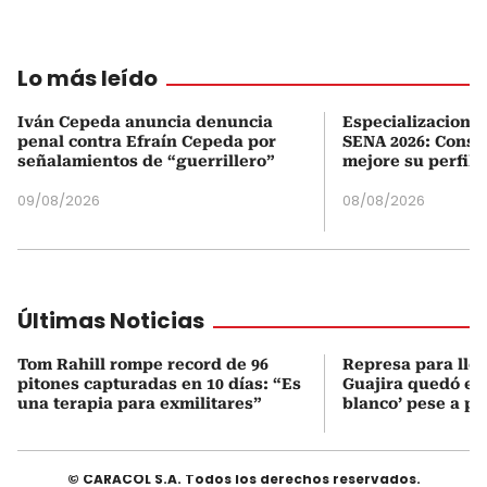
Lo más leído
Iván Cepeda anuncia denuncia
Especializaciones
penal contra Efraín Cepeda por
SENA 2026: Consul
señalamientos de “guerrillero”
mejore su perfil 
09/08/2026
08/08/2026
Últimas Noticias
Tom Rahill rompe record de 96
Represa para lle
pitones capturadas en 10 días: “Es
Guajira quedó en 
una terapia para exmilitares”
blanco’ pese a p
© CARACOL S.A. Todos los derechos reservados.