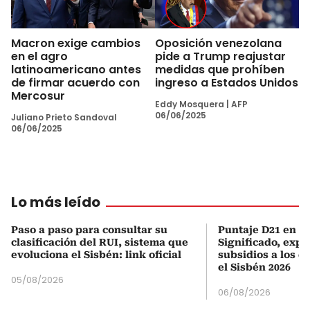
Macron exige cambios
Oposición venezolana
en el agro
pide a Trump reajustar
latinoamericano antes
medidas que prohíben
de firmar acuerdo con
ingreso a Estados Unidos
Mercosur
Eddy Mosquera
|
AFP
06/06/2025
Juliano Prieto Sandoval
06/06/2025
Lo más leído
Paso a paso para consultar su
Puntaje D21 en el
clasificación del RUI, sistema que
Significado, expl
evoluciona el Sisbén: link oficial
subsidios a los q
el Sisbén 2026
05/08/2026
06/08/2026