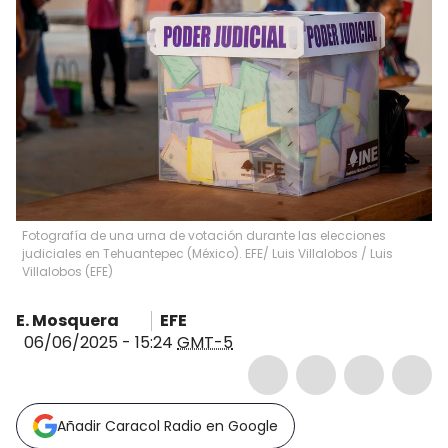
Fotografía de una urna de votación durante las elecciones
judiciales en Tehuantepec (México). EFE/ Luis Villalobos
/
Luis
Villalobos
(
EFE
)
E. Mosquera
EFE
06/06/2025 - 15:24
GMT-5
Añadir Caracol Radio en Google